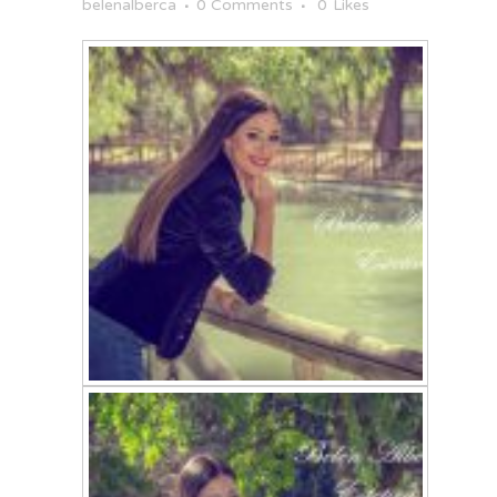
belenalberca
0 Comments
0
Likes