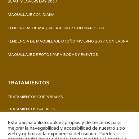
BEAUTY LOVERS DAY 2017
MAQUILLAJE CON DIANA
TENDENCIAS DE MAQUILLAJE 2017 CON MARI FLOR
TENDENCIA DE MAQUILLAJE OTOÑO INVIERNO 2017 CON LAURA
MAQUILLAJE DE FOTOS PARA BODAS Y EVENTOS.
TRATAMIENTOS
TRATAMIENTOS CORPORALES
TRATAMIENTOS FACIALES
PERMANENTE Y TINTE DE PESTAÑAS
Esta página utiliza cookies propias y de terceros para
mejorar la navegabilidad y accesibilidad de nuestro sitio
PEDICURA – MANICURA
web y optimizar la experiencia del usuario. Puedes