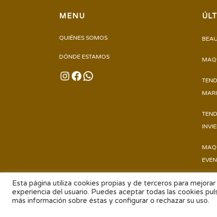
MENU
ÚL
QUIÉNES SOMOS
BEAU
DÓNDE ESTAMOS
MAQU
INSTAGRAM
FACEBOOK
WHATSAPP
TEND
MARI
TEND
INVI
MAQU
EVEN
Esta página utiliza cookies propias y de terceros para mejorar 
experiencia del usuario. Puedes aceptar todas las cookies pul
más información sobre éstas y configurar o rechazar su uso.