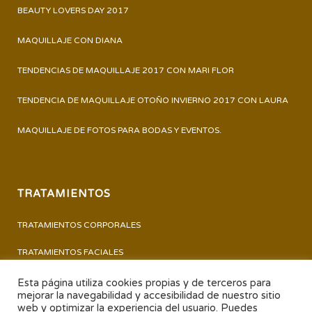
BEAUTY LOVERS DAY 2017
MAQUILLAJE CON DIANA
TENDENCIAS DE MAQUILLAJE 2017 CON MARI FLOR
TENDENCIA DE MAQUILLAJE OTOÑO INVIERNO 2017 CON LAURA
MAQUILLAJE DE FOTOS PARA BODAS Y EVENTOS.
TRATAMIENTOS
TRATAMIENTOS CORPORALES
TRATAMIENTOS FACIALES
PERMANENTE Y TINTE DE PESTAÑAS
Esta página utiliza cookies propias y de terceros para
mejorar la navegabilidad y accesibilidad de nuestro sitio
PEDICURA – MANICURA
web y optimizar la experiencia del usuario. Puedes