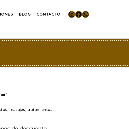
Instagram
Facebook
WhatsApp
IONES
BLOG
CONTACTO
ner”
ctos, masajes, tratamientos…
nes de descuento