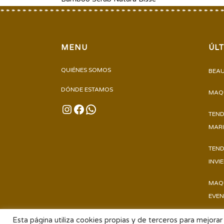
MENU
ÚL
QUIÉNES SOMOS
BEAU
DÓNDE ESTAMOS
MAQU
INSTAGRAM
FACEBOOK
WHATSAPP
TEND
MARI
TEND
INVI
MAQU
EVEN
Esta página utiliza cookies propias y de terceros para mejorar 